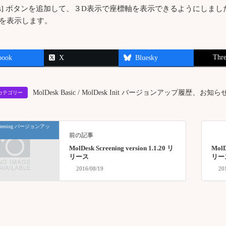
xis] ボタンを追加して、３D表示で座標軸を表示できるようにしました。Red,
を表示します。
Thre
book
X
Bluesky
、
MolDesk Basic / MolDesk Init バージョンアップ履歴
お知ら
ionカテゴリー
Screening バージョンアッ
前の記事
MolDesk Screening version 1.1.20 リ
MolD
リース
リー
2016/08/19
20