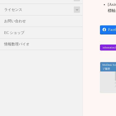
[A
ライセンス
標軸
お問い合わせ
Face
EC ショップ
情報数理バイオ
informat
MolDesk 
プ履歴