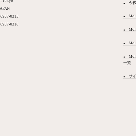
, Tokyo
今
JAPAN
Mol
-6907-0315
-6907-0316
Mo
Mol
Mol
一覧
サ