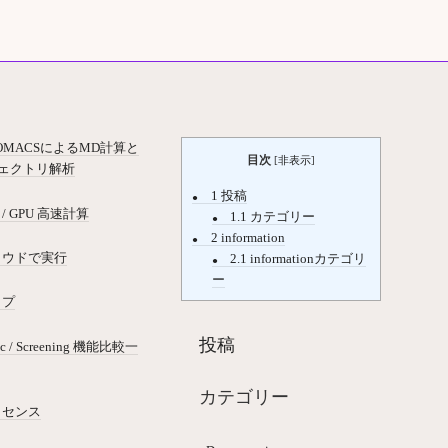
OMACSによるMD計算と
目次
[
非表示
]
ェクトリ解析
1
投稿
 / GPU 高速計算
1.1
カテゴリー
2
information
ラウドで実行
2.1
informationカテゴリ
ー
ップ
投稿
ic / Screening 機能比較一
カテゴリー
イセンス