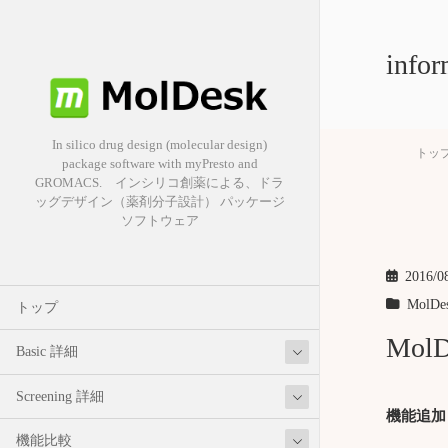
infor
In silico drug design (molecular design)
トッ
package software with myPresto and
GROMACS. インシリコ創薬による、ドラ
ッグデザイン（薬剤分子設計） パッケージ
ソフトウェア
2016/0
MolDe
トップ
MolD
Basic 詳細
Screening 詳細
機能追加
機能比較