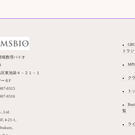
GR
トラジ
情報数理バイオ
MPI
3
島区東池袋４－２１－１
ク
ー６F
6907-0315
ト
6907-0316
Bas
覧
, Ltd.
F, 4-21-1,
ラ
ebukuro,