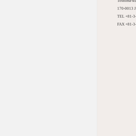
Toshima-ku
170-0013 
TEL +81-3
FAX +81-3