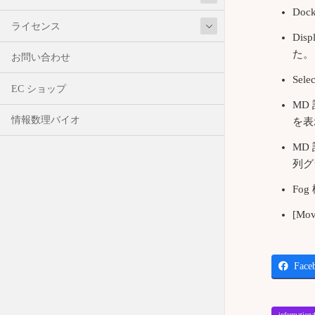
Do
ライセンス
Di
た。
お問い合わせ
Se
EC ショップ
MD
情報数理バイオ
を表
MD
列グ
Fo
[M
Face
informat