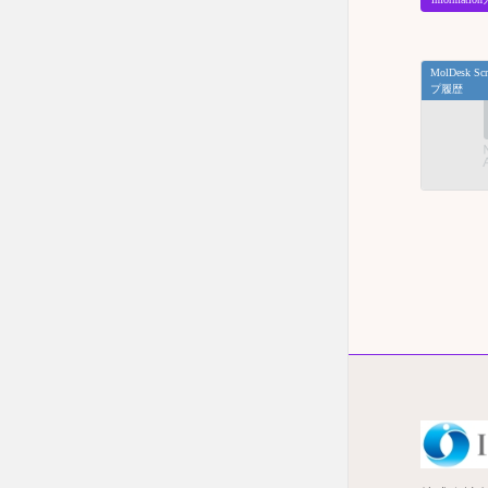
MolDesk 
プ履歴