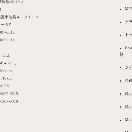
情報数理バイオ
MPI
3
島区東池袋４－２１－１
ク
ー６F
6907-0315
ト
6907-0316
Bas
覧
, Ltd.
F, 4-21-1,
ラ
ebukuro,
, Tokyo
今
JAPAN
Mol
-6907-0315
-6907-0316
Mo
Mol