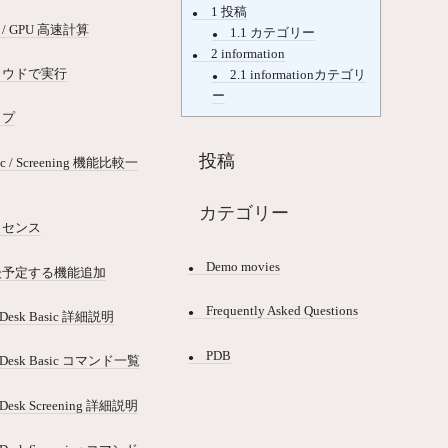
1
投稿
 / GPU 高速計算
1.1
カテゴリー
2
information
ラウドで実行
2.1
informationカテゴリ
ー
ップ
投稿
ic / Screening 機能比較一
カテゴリー
イセンス
Demo movies
後予定する機能追加
Frequently Asked Questions
Desk Basic 詳細説明
PDB
lDesk Basic コマンド一覧
Desk Screening 詳細説明