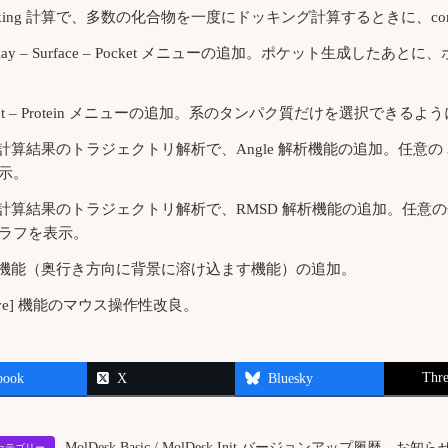
cking 計算で、多数の化合物を一度にドッキング計算するときに、co
splay – Surface – Pocket メニューの追加。ポケット生
lect – Protein メニューの追加。系のタンパク質だけを選択できるよ
 計算結果のトラジェクトリ解析で、Angle 解析機能の追加。任意の 3
示。
 計算結果のトラジェクトリ解析で、RMSD 解析機能の追加。任意の
ラフを表示。
g 機能（奥行き方向に背景に溶け込ます機能）の追加。
ove] 機能のマウス操作性改良。
Thre
book
X
Bluesky
、
MolDesk Basic / MolDesk Init バージョンアップ履歴
お知ら
ionカテゴリー