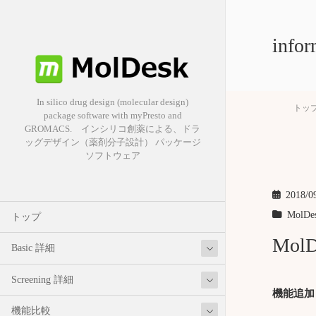
infor
In silico drug design (molecular design)
トッ
package software with myPresto and
GROMACS. インシリコ創薬による、ドラ
ッグデザイン（薬剤分子設計） パッケージ
ソフトウェア
2018/0
MolDe
トップ
MolD
Basic 詳細
Screening 詳細
機能追加
機能比較