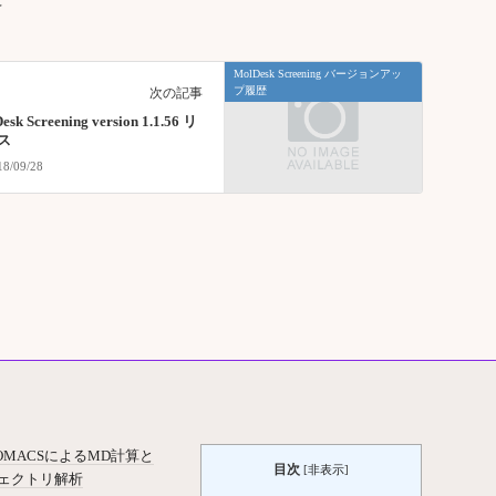
MolDesk Screening バージョンアッ
プ履歴
次の記事
esk Screening version 1.1.56 リ
ス
18/09/28
OMACSによるMD計算と
目次
[
非表示
]
ェクトリ解析