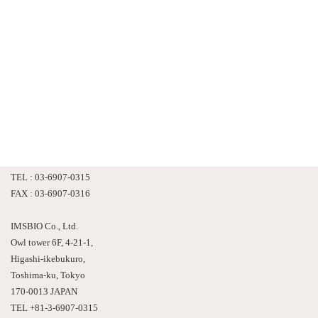
株式会社 情報数理バイオ
〒170-0013
東京都豊島区東池袋４－２１－１
アウルタワー６F
TEL : 03-6907-0315
FAX : 03-6907-0316
IMSBIO Co., Ltd.
Owl tower 6F, 4-21-1,
Higashi-ikebukuro,
Toshima-ku, Tokyo
170-0013 JAPAN
TEL +81-3-6907-0315