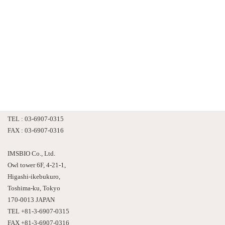
株式会社 情報数理バイオ
〒170-0013
東京都豊島区東池袋４－２１－１
アウルタワー６F
TEL : 03-6907-0315
FAX : 03-6907-0316
IMSBIO Co., Ltd.
Owl tower 6F, 4-21-1,
Higashi-ikebukuro,
Toshima-ku, Tokyo
170-0013 JAPAN
TEL +81-3-6907-0315
FAX +81-3-6907-0316