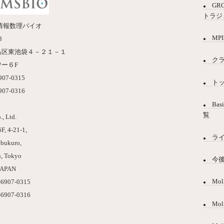
GR
トラジ
情報数理バイオ
MPI
3
島区東池袋４－２１－１
ク
ー６F
6907-0315
ト
6907-0316
Bas
覧
, Ltd.
F, 4-21-1,
ラ
ebukuro,
, Tokyo
今
JAPAN
Mol
-6907-0315
-6907-0316
Mo