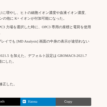
ら 9通りに増やし、ヒトの細胞イオン濃度や血液イオン濃度、
オンの他に K+ イオンが付加可能になった。
r] で水溶媒で OPC3 力場を選択した時に、OPC3 専用の座標と電荷を使用
。
イでも [MD Analysis] 画面の中身の表示が途切れない
21.5 を加えた。デフォルト設定は GROMACS-2021.7
可能にした。
を修正した。
ads
Hatena
Copy