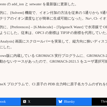
resto の add_ion と setwater を最新版に更新した。
的に、[Solvent] 機能で、イオン付加の方法を従来の 5通りか
テリアのイオン濃度などが簡単に生成可能になった。Na+, Cl- イ
に、[Preferences] – [6.Molecule] – [TplgeneX Wate
ようにした。従来は、OPC3 の座標は TIP3P の座標を代用していた
D Analysis] 画面にスクロールバーを実装して、縦方向に狭いディスプレ
にした。
ndows版に内蔵している GROMACS 実行プログラムに、GROMACS-20
動かないケースがあったので、GROMACS-2021.5 をユーザ選択
lgeneX プログラムで、Cl 原子の PDB 出力時に原子名カラムのずれ
Thre
book
X
Bluesky