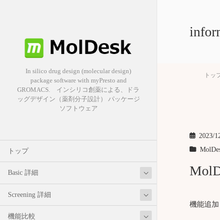
infor
In silico drug design (molecular design)
トッ
package software with myPresto and
GROMACS. インシリコ創薬による、ドラ
ッグデザイン（薬剤分子設計） パッケージ
ソフトウェア
2023/1
MolDe
トップ
MolD
Basic 詳細
Screening 詳細
機能追加
機能比較