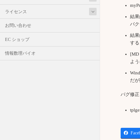
myP
ライセンス
結果
バク
お問い合わせ
結果的
EC ショップ
する
情報数理バイオ
[M
よう
Wi
だが
バグ修正
tp
Face