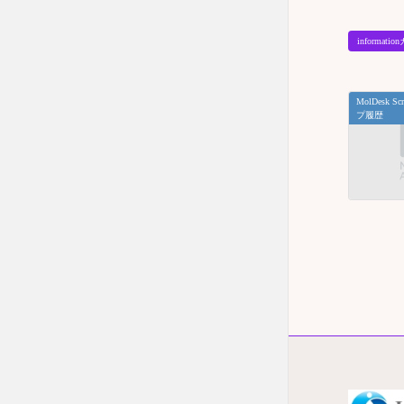
informat
MolDesk 
プ履歴