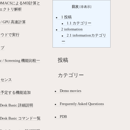
OMACSによるMD計算と
目次
[
非表示
]
ェクトリ解析
1
投稿
 / GPU 高速計算
1.1
カテゴリー
2
information
ラウドで実行
2.1
informationカテゴリ
ー
ップ
投稿
ic / Screening 機能比較一
カテゴリー
イセンス
Demo movies
後予定する機能追加
Frequently Asked Questions
Desk Basic 詳細説明
PDB
lDesk Basic コマンド一覧